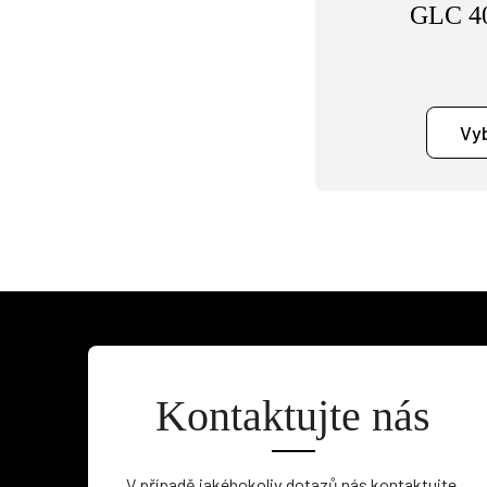
GLC 4
Vy
Kontaktujte nás
V případě jakéhokoliv dotazů nás kontaktujte.