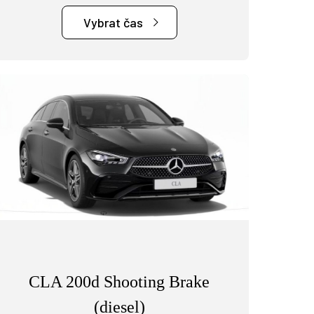
Vybrat čas
Zákaznická podpora
Vítejte u VSP Auto s.r.o.
CLA 200d Shooting Brake
(diesel)