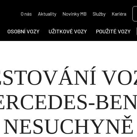
O nás
Aktuality
Novinky MB
Služby
Kariéra
OSOBNÍ VOZY
UŽITKOVÉ VOZY
POUŽITÉ VOZY
ESTOVÁNÍ VO
RCEDES-BEN
NESUCHYNĚ