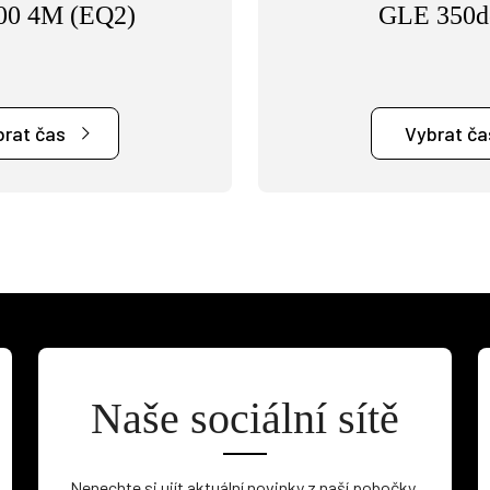
00 4M (EQ2)
GLE 350d
brat čas
Vybrat ča
Naše sociální sítě
Nenechte si ujít aktuální novinky z naší pobočky.