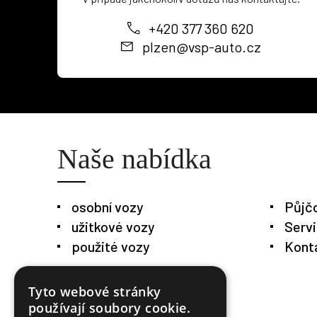
+420 377 360 620
plzen@vsp-auto.cz
Naše nabídka
osobní vozy
Půjč
užitkové vozy
Serv
použité vozy
Kont
Tyto webové stránky
používají soubory cookie.