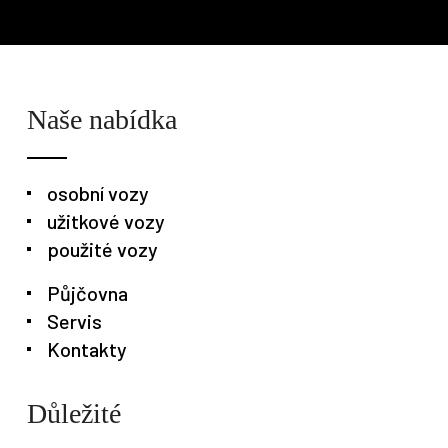
Naše nabídka
osobní vozy
užitkové vozy
použité vozy
Půjčovna
Servis
Kontakty
Osobní vozy
Užitkové vozy
Nákladní vozy
Poslat
Důležité
Powered by chaterimo