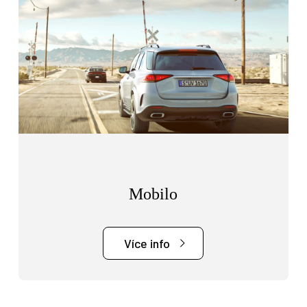
Osobní vozy
Užitkové vozy
Nákladní vozy
Poslat
Powered by chaterimo
Mobilo
Více info