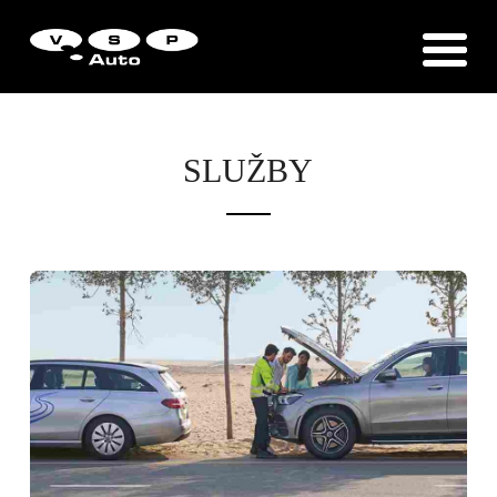
Zákaznická podpora
Vítejte u VSP Auto s.r.o.
SLUŽBY