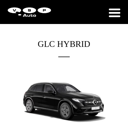
Zákaznická podpora
Vítejte u VSP Auto s.r.o.
GLC HYBRID