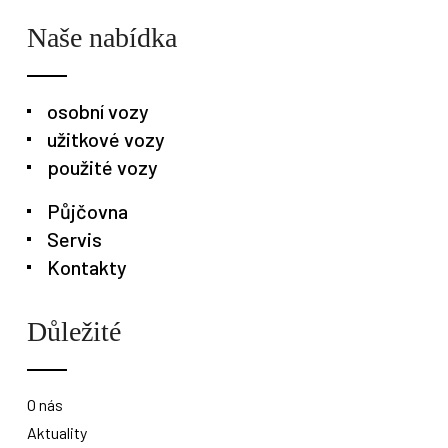
Naše nabídka
osobní vozy
užitkové vozy
použité vozy
Půjčovna
Servis
Kontakty
Osobní vozy
Užitkové vozy
Nákladní vozy
Důležité
Poslat
Powered by chaterimo
O nás
Aktuality