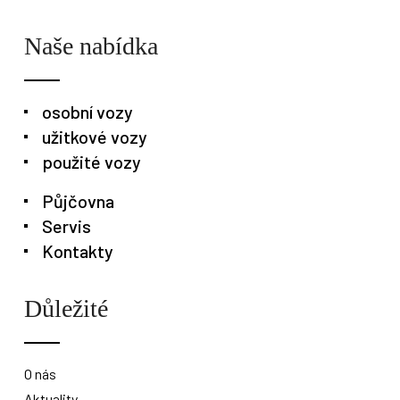
Naše nabídka
osobní vozy
užitkové vozy
použité vozy
Půjčovna
Servis
Kontakty
Osobní vozy
Užitkové vozy
Nákladní vozy
Důležité
Poslat
Powered by chaterimo
O nás
Aktuality