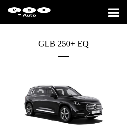
Zákaznická podpora
Vítejte u VSP Auto s.r.o.
GLB 250+ EQ