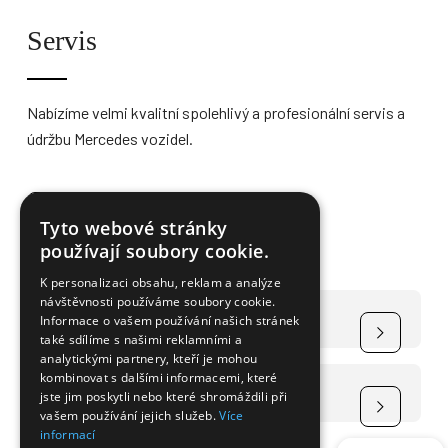
Servis
Nabízíme velmi kvalitní spolehlivý a profesionální servis a
údržbu Mercedes vozidel.
Více informací
Tyto webové stránky
používají soubory cookie.
K personalizaci obsahu, reklam a analýze
návštěvnosti používáme soubory cookie.
Čerpání dotace na elektromobily
Informace o vašem používání našich stránek
také sdílíme s našimi reklamními a
analytickými partnery, kteří je mohou
kombinovat s dalšími informacemi, které
Čerpání dotace na FVE
jste jim poskytli nebo které shromáždili při
vašem používání jejich služeb.
Více
informací