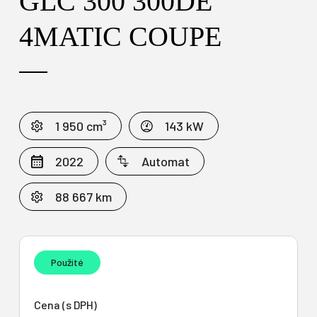
GLC 300 300DE
4MATIC COUPE
1 950 cm³
143 kW
2022
Automat
88 667 km
Použité
Cena (s DPH)