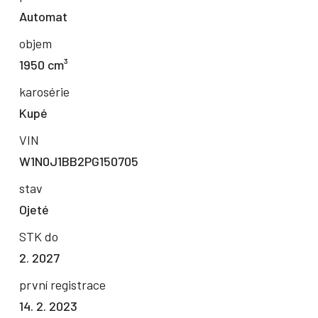
Automat
objem
1950 cm³
karosérie
Kupé
VIN
W1N0J1BB2PG150705
stav
Ojeté
STK do
2. 2027
první registrace
14. 2. 2023