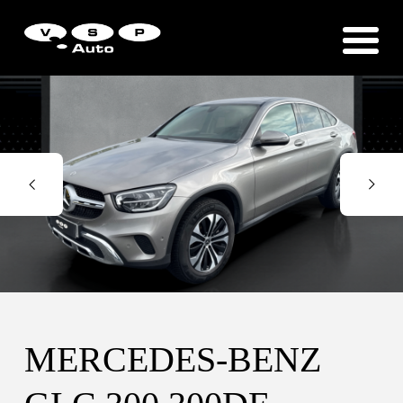
Zákaznická podpora
Vítejte u VSP Auto s.r.o.
MERCEDES-BENZ