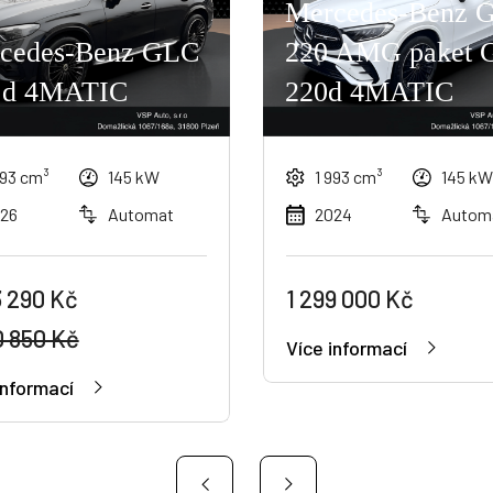
Mercedes-Benz 
cedes-Benz GLC
220 AMG paket 
 d 4MATIC
220d 4MATIC
993 cm³
145 kW
1 993 cm³
145 k
26
Automat
2024
Autom
3 290 Kč
1 299 000 Kč
0 850 Kč
Více informací
informací