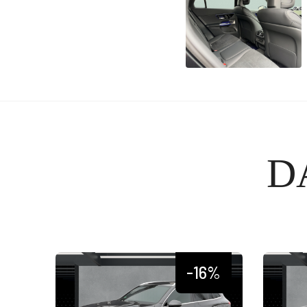
D
-16%