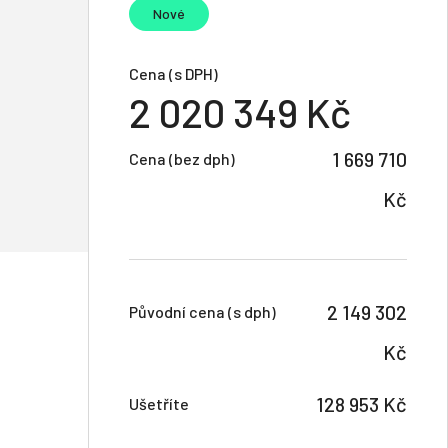
Nové
Cena (s DPH)
2 020 349 Kč
1 669 710
Cena (bez dph)
Kč
2 149 302
Původní cena (s dph)
Kč
128 953 Kč
Ušetříte