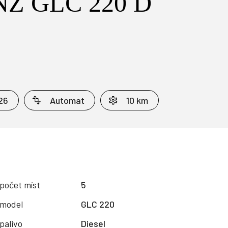
Z GLC 220 D
26
Automat
10 km
počet míst
5
model
GLC 220
palivo
Diesel