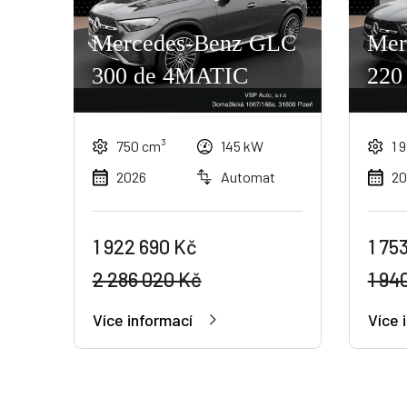
Mercedes-Benz GLC
Mer
300 de 4MATIC
220
750 cm³
145 kW
1 
2026
Automat
20
1 922 690 Kč
1 75
2 286 020 Kč
1 94
Více informací
Více 