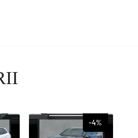
II
-4%