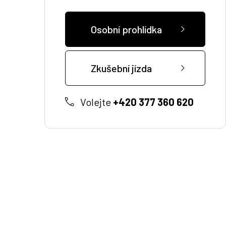
Osobní prohlídka
Zkušební jízda
Volejte
+420 377 360 620
Zákaznická podpora
Vítejte u VSP Auto s.r.o.