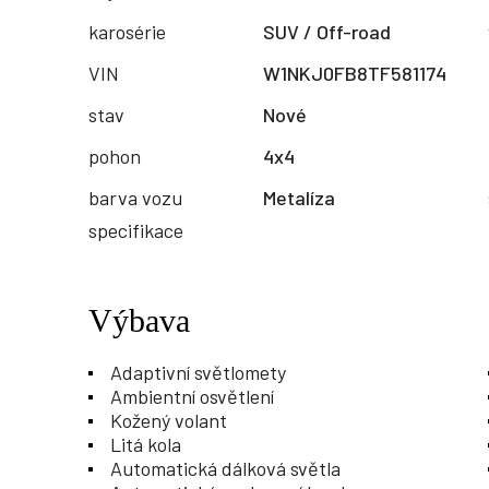
karosérie
SUV / Off-road
VIN
W1NKJ0FB8TF581174
stav
Nové
pohon
4x4
barva vozu
Metalíza
specifikace
Výbava
Adaptivní světlomety
Ambientní osvětlení
Kožený volant
Litá kola
Automatická dálková světla