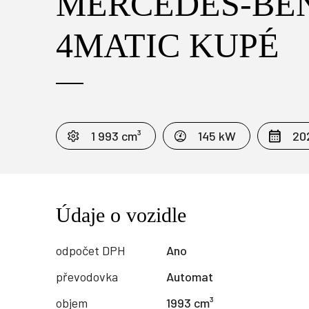
MERCEDES-BEN
4MATIC KUPÉ
1 993 cm³
145 kW
20
Údaje o vozidle
odpočet DPH
Ano
převodovka
Automat
objem
1993 cm³