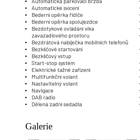
Automatická parkovací brzda
Automatické svícení
Bederní opěrka řidiče
Bederní opěrka spolujezdce
Bezdotykové ovládání víka
zavazadlového prostoru
Bezdrátová nabíječka mobilních telefonů
Bezklíčové startování
Bezklíčový vstup
Start-stop systém
Elektrické tažné zařízení
Multifunkční volant
Nastavitelný volant
Navigace
DAB radio
Dělená zadní sedadla
Galerie