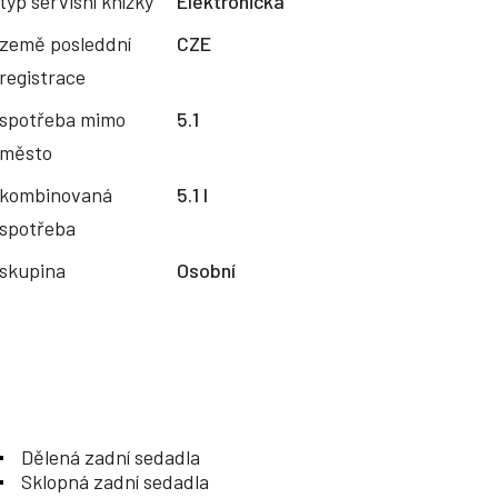
typ servisní knížky
Elektronická
země posleddní
CZE
registrace
spotřeba mimo
5.1
město
kombinovaná
5.1 l
spotřeba
skupina
Osobní
Dělená zadní sedadla
Sklopná zadní sedadla