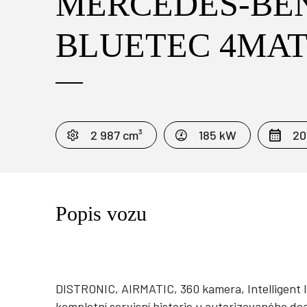
MERCEDES-BENZ
BLUETEC 4MAT
2 987 cm³
185 kW
20
Popis vozu
DISTRONIC, AIRMATIC, 360 kamera, Intelligent li
kompletní servisní historie u autorizovaného dea