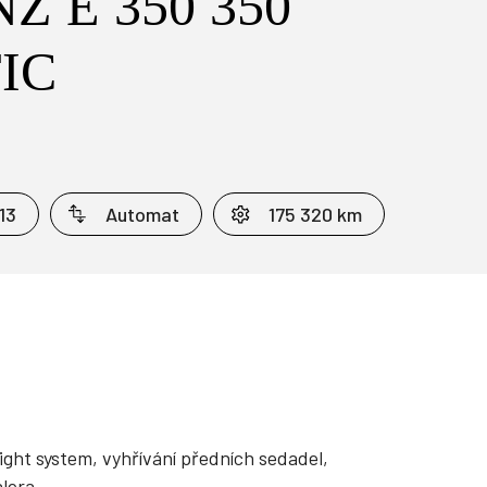
 E 350 350
IC
13
Automat
175 320 km
ght system, vyhřívání předních sedadel,
lera,