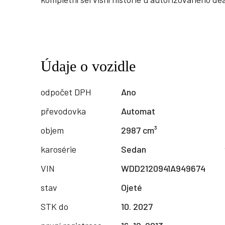
Údaje o vozidle
odpočet DPH
Ano
převodovka
Automat
objem
2987 cm³
karosérie
Sedan
VIN
WDD2120941A949674
stav
Ojeté
STK do
10. 2027