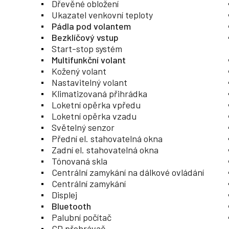
Dřevěné obložení
Ukazatel venkovní teploty
Pádla pod volantem
Bezklíčový vstup
Start-stop systém
Multifunkční volant
Kožený volant
Nastavitelný volant
Klimatizovaná přihrádka
Loketní opěrka vpředu
Loketní opěrka vzadu
Světelný senzor
Přední el. stahovatelná okna
Zadní el. stahovatelná okna
Tónovaná skla
Centrální zamykání na dálkové ovládání
Centrální zamykání
Displej
Bluetooth
Palubní počítač
CD přehrávač