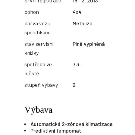
první registrace
16. 12. 2013
pohon
4x4
barva vozu
Metalíza
specifikace
stav servisní
Plně vyplněná
knížky
spotřeba ve
7.3 l
městě
stupeň výbavy
2
Výbava
Automatická 2-zónová klimatizace
Prediktivní tempomat