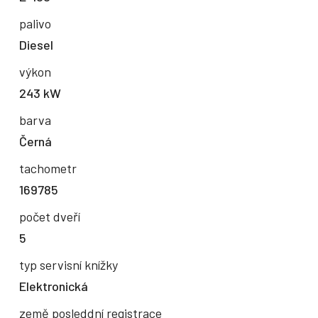
palivo
Diesel
výkon
243 kW
barva
Černá
tachometr
169785
počet dveří
5
typ servisní knížky
Elektronická
země posleddní registrace