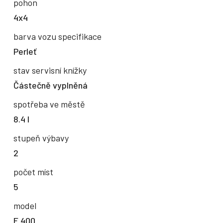
pohon
4x4
barva vozu specifikace
Perleť
stav servisní knížky
Částečně vyplněná
spotřeba ve městě
8.4 l
stupeň výbavy
2
počet míst
5
model
E 400