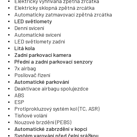
Elektricky vyhřívaná zpětná zrcátka
Elektricky sklopná zpětná zrcátka
Automaticky zatmavovací zpětná zrcátka
LED světlomety
Denní svícení
Automatické svícení
LED světlomety zadní
Litá kola
Zadní parkovací kamera
Přední a zadní parkovací senzory
7x airbag
Posilovač řízení
Automatické parkování
Deaktivace airbagu spolujezdce
ABS
ESP
Protiprokluzový systém kol (TC, ASR)
Tísňové volání
Nouzové brzdění (PEBS)
Automatické zabrzdění v kopci
Systém varování před čelní srážkou