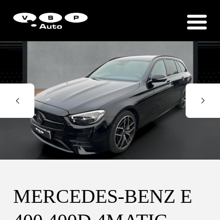
Zákaznická podpora
Vítejte u VSP Auto s.r.o.
MERCEDES-BENZ E