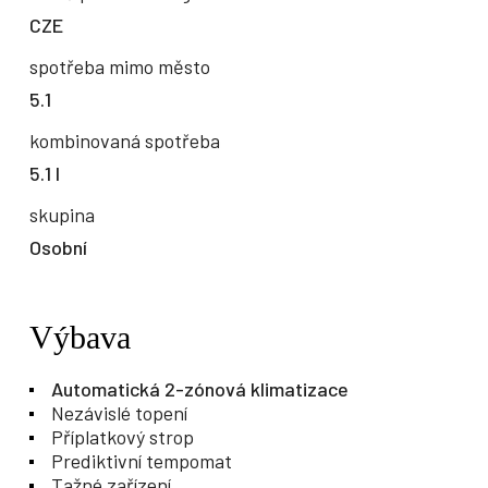
CZE
spotřeba mimo město
5.1
kombinovaná spotřeba
5.1 l
skupina
Osobní
Výbava
Automatická 2-zónová klimatizace
Nezávislé topení
Příplatkový strop
Prediktivní tempomat
Tažné zařízení