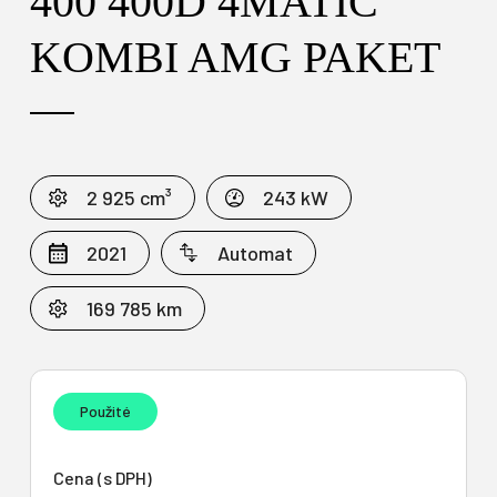
400 400D 4MATIC
KOMBI AMG PAKET
2 925 cm³
243 kW
2021
Automat
169 785 km
Použité
Cena (s DPH)