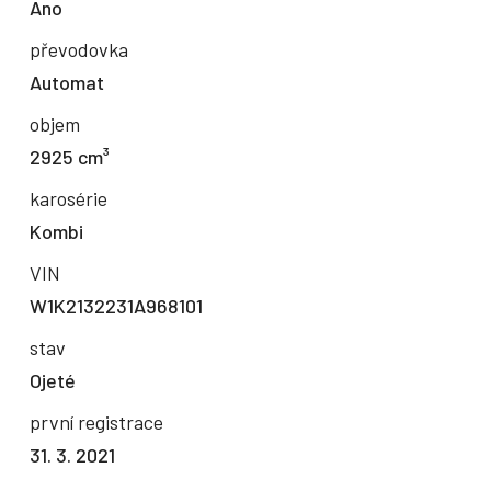
Ano
převodovka
Automat
objem
2925 cm³
karosérie
Kombi
VIN
W1K2132231A968101
stav
Ojeté
první registrace
31. 3. 2021