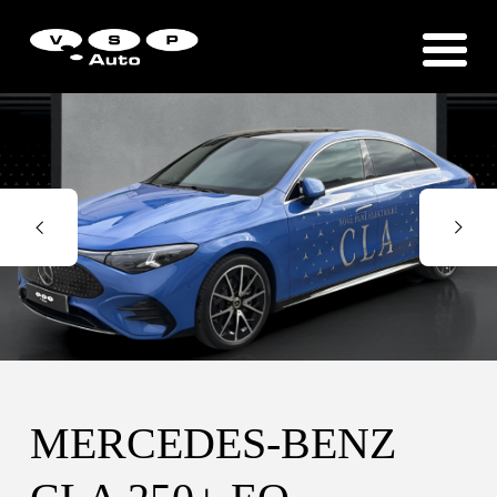
Zákaznická podpora
Vítejte u VSP Auto s.r.o.
MERCEDES-BENZ