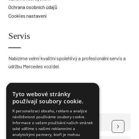
Ochrana osobních údajů
Cookies nastavení
Servis
Nabízíme velmi kvalitní spolehlivý a profesionální servis a
údržbu Mercedes vozidel.
Více informací
Tyto webové stránky
používají soubory cookie.
K personalizaci obsahu, reklam a analýze
návštěvnosti používáme soubory cookie.
Čerpání dotace na elektromobily
Informace o vašem používání našich stránek
také sdílíme s našimi reklamními a
analytickými partnery, kteří je mohou