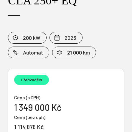
CLA 250+ EQ
200 kW
2025
Automat
21 000 km
Předváděcí
Cena (s DPH)
1 349 000 Kč
Cena (bez dph)
1 114 876 Kč