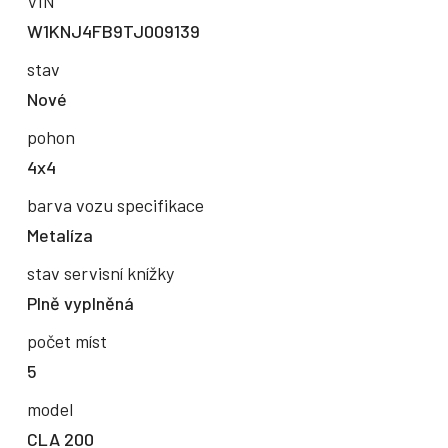
VIN
W1KNJ4FB9TJ009139
stav
Nové
pohon
4x4
barva vozu specifikace
Metalíza
stav servisní knížky
Plně vyplněná
počet míst
5
model
CLA 200