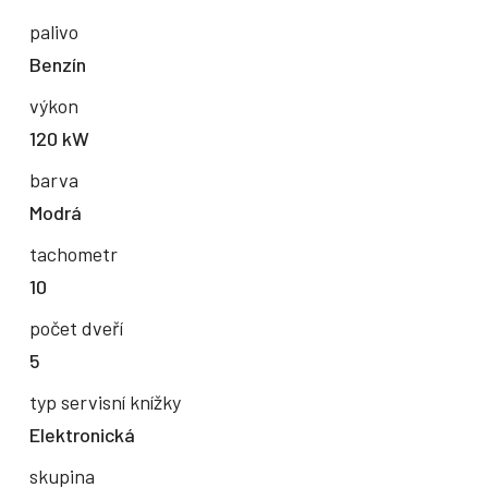
palivo
Benzín
výkon
120 kW
barva
Modrá
tachometr
10
počet dveří
5
typ servisní knížky
Elektronická
skupina