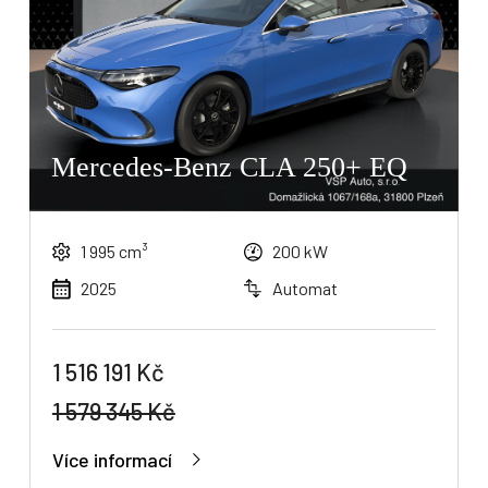
Mercedes-Benz CLA 250+ EQ
Osobní vozy
Užitkové vozy
Nákladní vozy
1 995 cm³
200 kW
Poslat
2025
Automat
Powered by chaterimo
1 516 191 Kč
1 579 345 Kč
Více informací