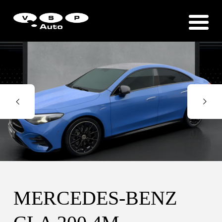
Zákaznická podpora
Vítejte u VSP Auto s.r.o.
MERCEDES-BENZ