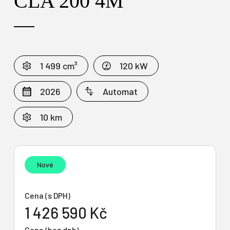
CLA 200 4M
1 499 cm³
120 kW
2026
Automat
10 km
Nové
Cena (s DPH)
1 426 590 Kč
Cena (bez dph)