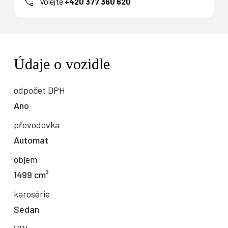
Volejte
+420 377 360 620
Údaje o vozidle
odpočet DPH
Ano
převodovka
Automat
objem
1499 cm³
karosérie
Sedan