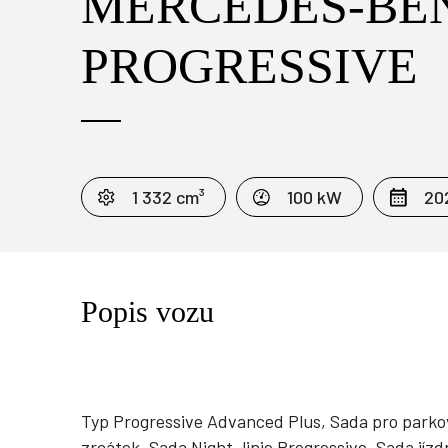
MERCEDES-BENZ
PROGRESSIVE
1 332 cm³
100 kW
20
Popis vozu
Typ Progressive Advanced Plus, Sada pro parko
zrcátek, Sada Night, linie Progressive, Sada jíz