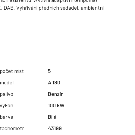
DAB, Vyhřívání předních sedadel, ambientní
počet míst
5
model
A 180
palivo
Benzín
výkon
100 kW
barva
Bílá
tachometr
43199