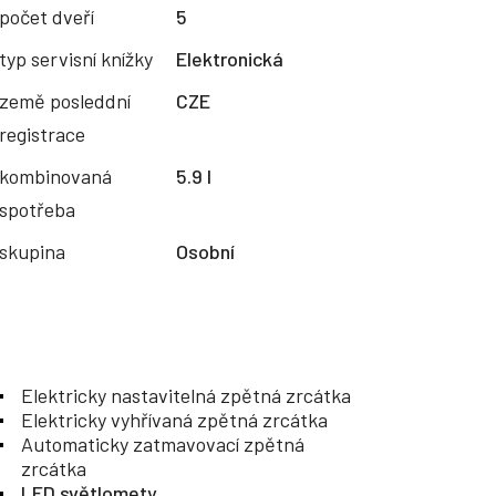
počet dveří
5
typ servisní knížky
Elektronická
země posleddní
CZE
registrace
kombinovaná
5.9 l
spotřeba
skupina
Osobní
Elektricky nastavitelná zpětná zrcátka
Elektricky vyhřívaná zpětná zrcátka
Automaticky zatmavovací zpětná
zrcátka
LED světlomety