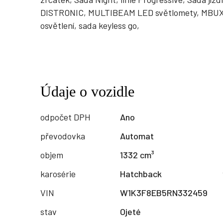
DISTRONIC, MULTIBEAM LED světlomety, MBUX, 
osvětlení, sada keyless go,
Údaje o vozidle
odpočet DPH
Ano
převodovka
Automat
objem
1332 cm³
karosérie
Hatchback
VIN
W1K3F8EB5RN332459
stav
Ojeté