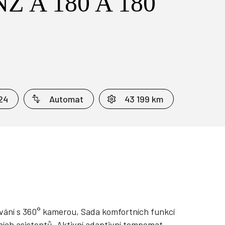
 A 180 A 180
24
Automat
43 199 km
vání s 360° kamerou, Sada komfortních funkcí
dních asistentů, Aktivní adaptivní tempomat