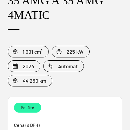
35 AMG A 35 AMG
4MATIC
1 991 cm³
225 kW
2024
Automat
44 250 km
Použité
Cena (s DPH)