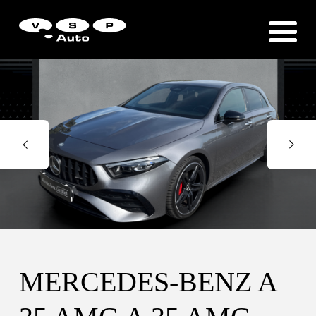
Zákaznická podpora
Vítejte u VSP Auto s.r.o.
MERCEDES-BENZ A