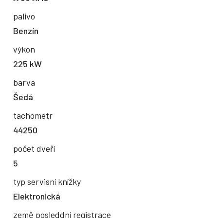
palivo
Benzín
výkon
225 kW
barva
Šedá
tachometr
44250
počet dveří
5
typ servisní knížky
Elektronická
země posleddní registrace