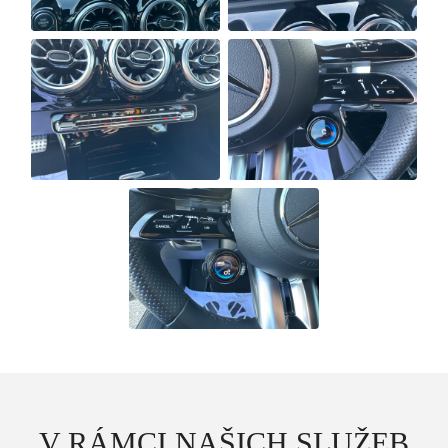
Osobní vozy
Užitkové vozy
Nákladní vozy
V RÁMCI NAŠICH SLUŽEB