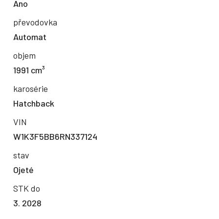
Ano
převodovka
Automat
objem
1991 cm³
karosérie
Hatchback
VIN
W1K3F5BB6RN337124
stav
Ojeté
STK do
3. 2028