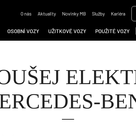
O nás
Aktuality
Novinky MB
Služby
Kariéra
OSOBNÍ VOZY
UŽITKOVÉ VOZY
POUŽITÉ VOZY
OUŠEJ ELEKT
ERCEDES-BE