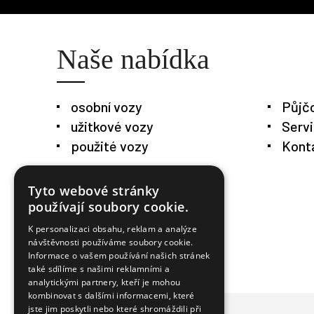
Naše nabídka
osobní vozy
Půjč
užitkové vozy
Serv
použité vozy
Kont
Tyto webové stránky
používají soubory cookie.
K personalizaci obsahu, reklam a analýze
návštěvnosti používáme soubory cookie.
Informace o vašem používání našich stránek
také sdílíme s našimi reklamními a
analytickými partnery, kteří je mohou
kombinovat s dalšími informacemi, které
jste jim poskytli nebo které shromáždili při