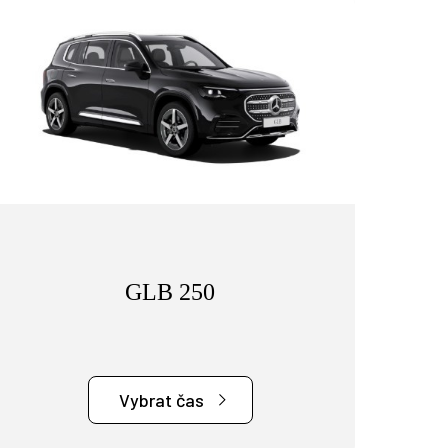
GLB 250
Zákaznická podpora
Vítejte u VSP Auto s.r.o.
Vybrat čas