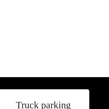
Zákaznická podpora
Vítejte u VSP Auto s.r.o.
Truck parking