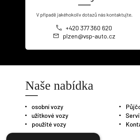
V případě jakéhokoliv dotazů nás kontaktujte.
+420 377 360 620
plzen@vsp-auto.cz
Naše nabídka
osobní vozy
Půjč
užitkové vozy
Serv
použité vozy
Kont