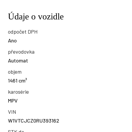
Údaje o vozidle
odpočet DPH
Ano
převodovka
Automat
objem
1461 cm³
karosérie
MPV
VIN
W1VTCJCZ0RU393162
STK do