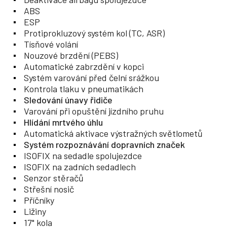
ABS
ESP
Protiprokluzový systém kol (TC, ASR)
Tísňové volání
Nouzové brzdění (PEBS)
Automatické zabrzdění v kopci
Systém varování před čelní srážkou
Kontrola tlaku v pneumatikách
Sledování únavy řidiče
Varování při opuštění jízdního pruhu
Hlídání mrtvého úhlu
Automatická aktivace výstražných světlometů
Systém rozpoznávání dopravních značek
ISOFIX na sedadle spolujezdce
ISOFIX na zadních sedadlech
Senzor stěračů
Střešní nosič
Příčníky
Ližiny
17" kola