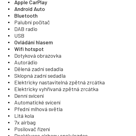
Apple CarPlay
Android Auto
Bluetooth
Palubní počítač
DAB radio
USB
Ovládání hlasem
Wifi hotspot
Dotyková obrazovka
Autorádio
Dělená zadní sedadla
Sklopná zadní sedadla
Elektricky nastavitelná zpětná zrcátka
Elektricky vyhřívaná zpětná zrcátka
Denní svícení
Automatické svícení
Přední mlhová světla
Litá kola
7x airbag
Posilovač řízení
Deaktivace airbagu spolujezdce