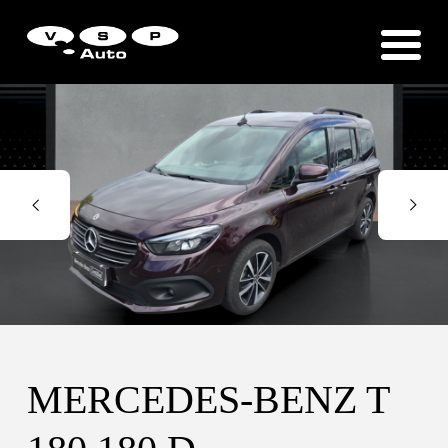
Zákaznická podpora
Vítejte u VSP Auto s.r.o.
MERCEDES-BENZ T