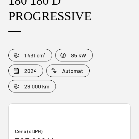
180 180 D
PROGRESSIVE
1 461 cm³
85 kW
2024
Automat
28 000 km
Cena (s DPH)