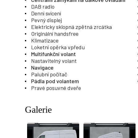
DAB radio
Denní svícení
Pevný displej
Elektricky sklopná zpětná zrcátka
Originální handsfree
Klimatizace
Loketní opěrka vpředu
Multifunkční volant
Nastavitelný volant
Navigace
Palubní počítač
Pádla pod volantem
Pravé posuvné dveře
Galerie