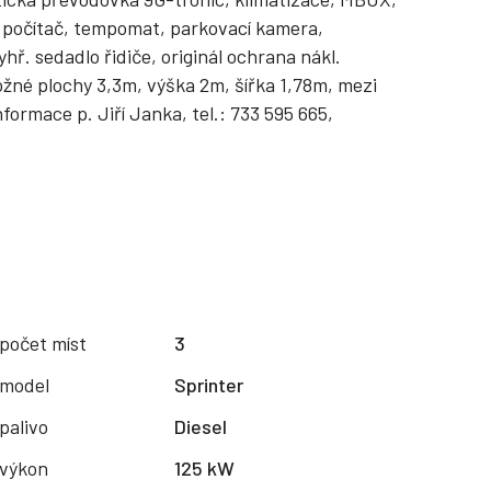
í počítač, tempomat, parkovací kamera,
yhř. sedadlo řidiče, originál ochrana nákl.
ožné plochy 3,3m, výška 2m, šířka 1,78m, mezi
rmace p. Jiří Janka, tel.: 733 595 665,
počet míst
3
model
Sprinter
palivo
Diesel
výkon
125 kW