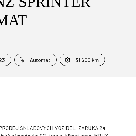
Z SPRINTER
OMAT
23
Automat
31 600 km
 VÝPRODEJ SKLADOVÝCH VOZIDEL, ZÁRUKA 24
ická převodovka 9G-tronic, klimatizace, MBUX,