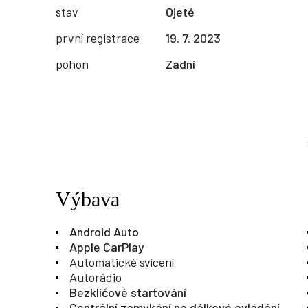
stav
Ojeté
první registrace
19. 7. 2023
pohon
Zadní
Výbava
Android Auto
Apple CarPlay
Automatické svícení
Autorádio
Bezklíčové startování
Centrální zamykání na dálkové ovládání