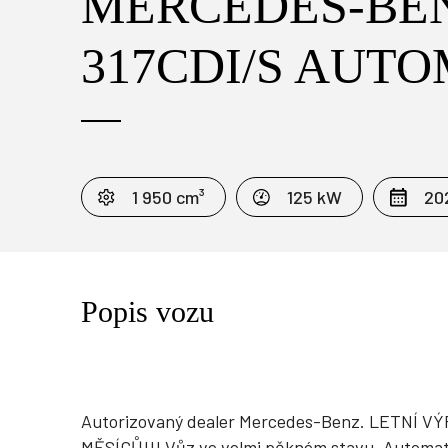
MERCEDES-BEN
317CDI/S AUT
1 950 cm³
125 kW
20
Popis vozu
Autorizovaný dealer Mercedes-Benz. LETNÍ
MĚSÍCŮ!!! Vůz ve velmi pěkném stavu. Automat