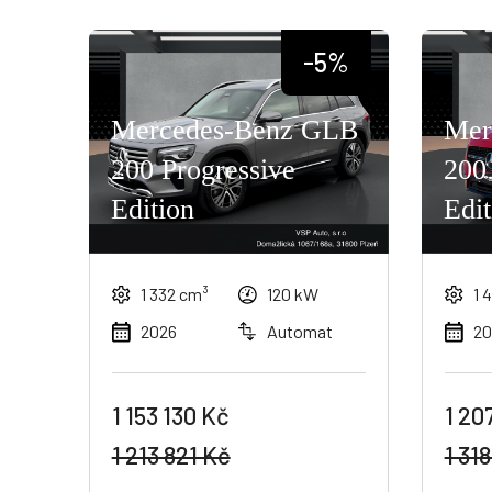
-5%
Mercedes-Benz GLB
Mer
200 Progressive
200
Edition
Edit
1 332 cm³
120 kW
1 
2026
Automat
20
1 153 130 Kč
1 20
1 213 821 Kč
1 31