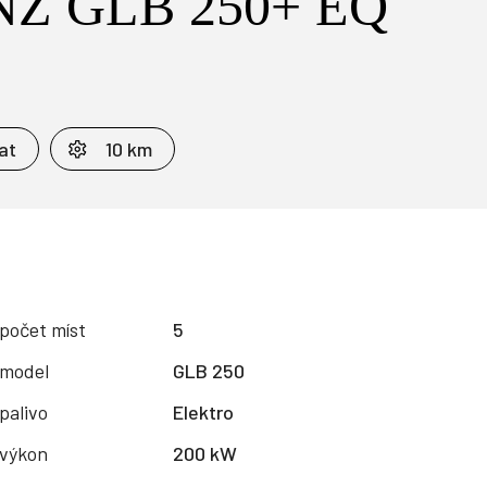
Z GLB 250+ EQ
at
10 km
počet míst
5
model
GLB 250
palivo
Elektro
výkon
200 kW