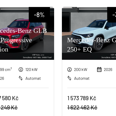
-8%
-
cedes-Benz GLB
 Progressive
Mercedes-Benz 
ion
250+ EQ
499 cm³
120 kW
200 kW
2026
26
Automat
Automat
7 580 Kč
1 573 789 Kč
8 249 Kč
1 622 462 Kč