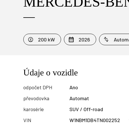
MERCEDES-BEN
200 kW
2026
Autom
Údaje o vozidle
odpočet DPH
Ano
převodovka
Automat
karosérie
SUV / Off-road
VIN
W1NBM1DB4TN002252