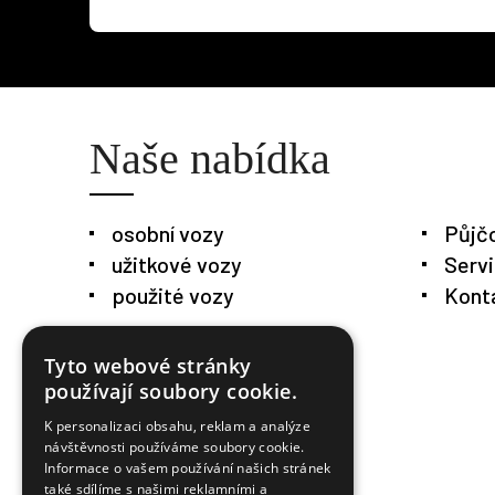
Naše nabídka
osobní vozy
Půjč
užitkové vozy
Serv
použité vozy
Kont
Tyto webové stránky
používají soubory cookie.
K personalizaci obsahu, reklam a analýze
návštěvnosti používáme soubory cookie.
Informace o vašem používání našich stránek
také sdílíme s našimi reklamními a