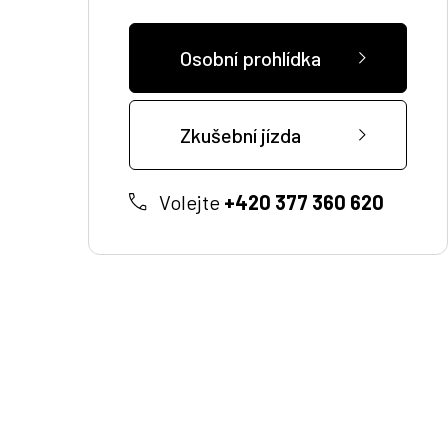
Osobní prohlídka
Zkušební jízda
Volejte
+420 377 360 620
Zákaznická podpora
Vítejte u VSP Auto s.r.o.