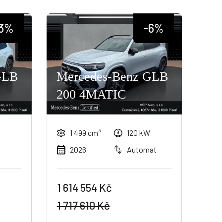
3%
-6%
GLB
Mercedes-Benz GLB
200 4MATIC
1 499 cm³
120 kW
2026
Automat
1 614 554 Kč
1 717 610 Kč