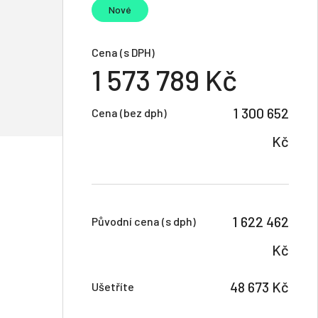
Nové
Cena (s DPH)
1 573 789 Kč
1 300 652
Cena (bez dph)
Kč
1 622 462
Původní cena (s dph)
Kč
48 673 Kč
Ušetříte