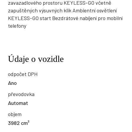
zavazadlového prostoru KEYLESS-GO včetně
zapuštěných výsuvných klik Ambientní osvětlení
KEYLESS-GO start Bezdrátové nabíjení pro mobilní
telefony
Údaje o vozidle
odpočet DPH
Ano
převodovka
Automat
objem
3982 cm³