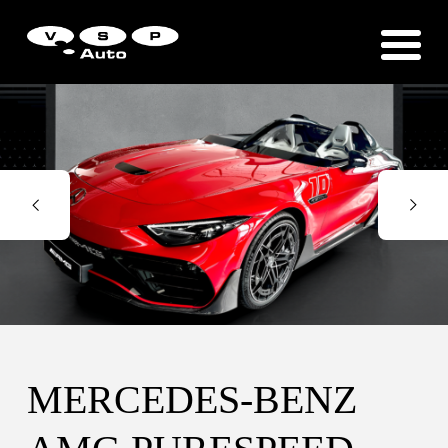
Zákaznická podpora
Vítejte u VSP Auto s.r.o.
MERCEDES-BENZ