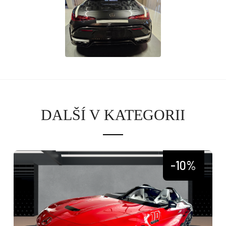
DALŠÍ V KATEGORII
-10%
Osobní vozy
Užitkové vozy
Nákladní vozy
Poslat
Powered by chaterimo