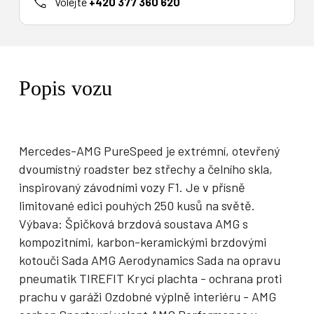
Volejte
+420 377 360 620
Popis vozu
Mercedes-AMG PureSpeed je extrémní, otevřený
dvoumístný roadster bez střechy a čelního skla,
inspirovaný závodními vozy F1. Je v přísně
limitované edici pouhých 250 kusů na světě.
Výbava: Špičková brzdová soustava AMG s
kompozitními, karbon-keramickými brzdovými
kotouči Sada AMG Aerodynamics Sada na opravu
pneumatik TIREFIT Krycí plachta - ochrana proti
prachu v garáži Ozdobné výplně interiéru - AMG