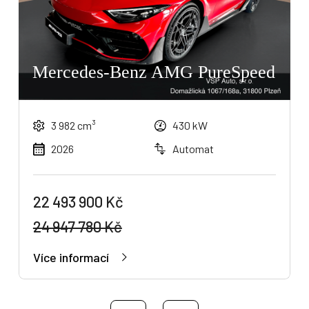
Mercedes-Benz AMG PureSpeed
3 982 cm³
430 kW
2026
Automat
22 493 900 Kč
24 947 780 Kč
Více informací