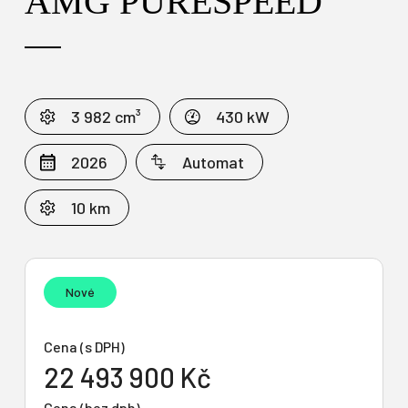
AMG PURESPEED
3 982 cm³
430 kW
2026
Automat
10 km
Nové
Cena (s DPH)
22 493 900 Kč
Cena (bez dph)