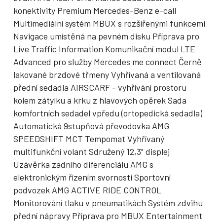
konektivity Premium Mercedes-Benz e-call
Multimediální systém MBUX s rozšířenými funkcemi
Navigace umístěná na pevném disku Příprava pro
Live Traffic Information Komunikační modul LTE
Advanced pro služby Mercedes me connect Černě
lakované brzdové třmeny Vyhřívaná a ventilovaná
přední sedadla AIRSCARF - vyhřívání prostoru
kolem zátylku a krku z hlavových opěrek Sada
komfortních sedadel vpředu (ortopedická sedadla)
Automatická 9stupňová převodovka AMG
SPEEDSHIFT MCT Tempomat Vyhřívaný
multifunkční volant Sdružený 12,3" displej
Uzávěrka zadního diferenciálu AMG s
elektronickým řízením svornosti Sportovní
podvozek AMG ACTIVE RIDE CONTROL
Monitorování tlaku v pneumatikách Systém zdvihu
přední nápravy Příprava pro MBUX Entertainment