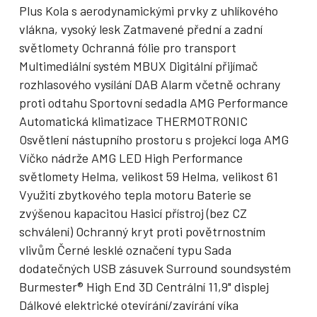
Plus Kola s aerodynamickými prvky z uhlíkového
vlákna, vysoký lesk Zatmavené přední a zadní
světlomety Ochranná fólie pro transport
Multimediální systém MBUX Digitální přijímač
rozhlasového vysílání DAB Alarm včetně ochrany
proti odtahu Sportovní sedadla AMG Performance
Automatická klimatizace THERMOTRONIC
Osvětlení nástupního prostoru s projekcí loga AMG
Víčko nádrže AMG LED High Performance
světlomety Helma, velikost 59 Helma, velikost 61
Využití zbytkového tepla motoru Baterie se
zvýšenou kapacitou Hasicí přístroj (bez CZ
schválení) Ochranný kryt proti povětrnostním
vlivům Černé lesklé označení typu Sada
dodatečných USB zásuvek Surround soundsystém
Burmester® High End 3D Centrální 11,9" displej
Dálkové elektrické otevírání/zavírání víka