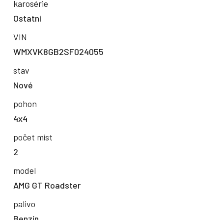
karosérie
Ostatní
VIN
WMXVK8GB2SF024055
stav
Nové
pohon
4x4
počet míst
2
model
AMG GT Roadster
palivo
Benzín