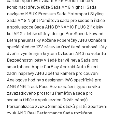
carbon Sportovní volant AMG Performance v
kombinaci dřevo/kůže Sada AMG Night II Sada
navigace MBUX Premium Sada Motorsport Styling
Sada AMG Night Paměťová sada pro sedadla řidiče
a spolujezdce Sada AMG DYNAMIC PLUS 21" disky
kol AMG z lehké slitiny, design PureSpeed, kované
Letní pneumatiky Kožené koberečky AMG Označení
speciální edice 12V zásuvka Osvětlené prahové lišty
dveří s výměnným krytem Ovládání AMG na volantu
Bezpečnostní pásy v šedé barvě neva Sada pro
smartphone Apple CarPlay Android Auto Řízení
zadní nápravy AMG Zpětná kamera pro couvání
Analogové hodiny s designem IWC specifické pro
AMG AMG Track Pace Bez označení typu na víku
zavazadlového prostoru Paměťová sada pro
sedadla řidiče a spolujezdce Držák nápojů
Personalizace zvuku Snímač otisků prstů Sportovní
zvuk AMG Real Performance Sada rozšířené