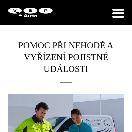
Zákaznická podpora
Vítejte u VSP Auto s.r.o.
POMOC PŘI NEHODĚ A
VYŘÍZENÍ POJISTNÉ
UDÁLOSTI