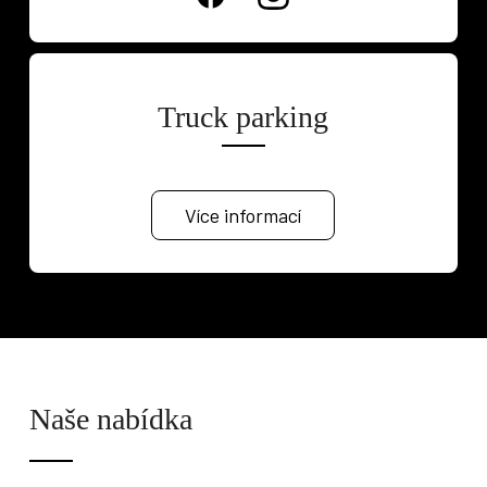
Osobní vozy
Užitkové vozy
Nákladní vozy
Poslat
Powered by chaterimo
Truck parking
Více informací
Naše nabídka