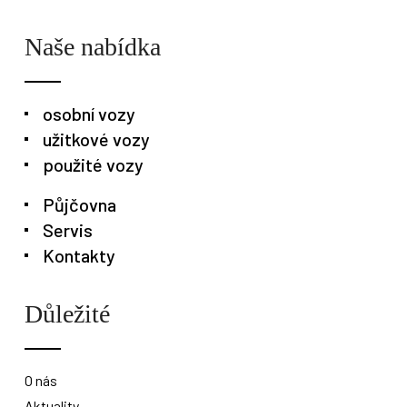
Naše nabídka
osobní vozy
užitkové vozy
použité vozy
Půjčovna
Servis
Kontakty
Osobní vozy
Užitkové vozy
Nákladní vozy
Důležité
Poslat
Powered by chaterimo
O nás
Aktuality