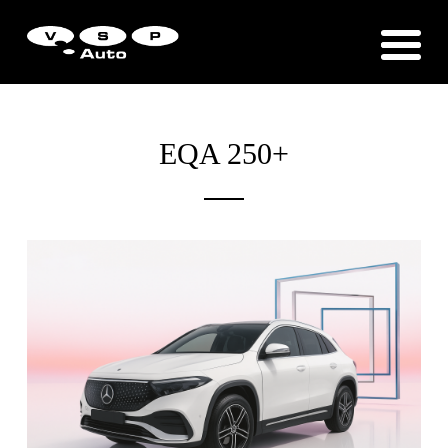
Zákaznická podpora
Vítejte u VSP Auto s.r.o.
EQA 250+