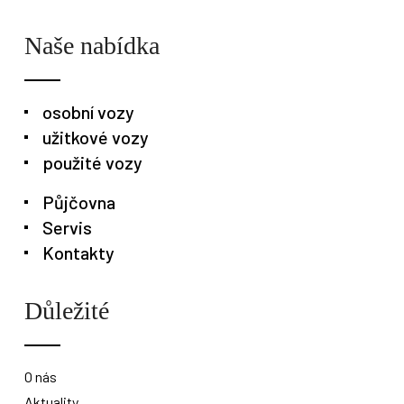
Naše nabídka
osobní vozy
užitkové vozy
použité vozy
Půjčovna
Servis
Kontakty
Osobní vozy
Užitkové vozy
Nákladní vozy
Důležité
Poslat
Powered by chaterimo
O nás
Aktuality