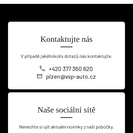
Kontaktujte nás
V případě jakéhokoliv dotazů nás kontaktujte.
+420 377 360 620
plzen@vsp-auto.cz
Osobní vozy
Užitkové vozy
Nákladní vozy
Naše sociální sítě
Poslat
Nenechte si ujít aktuální novinky z naší pobočky.
Powered by chaterimo