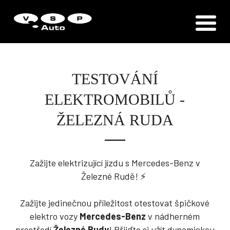
Zákaznická podpora
Vítejte u VSP Auto s.r.o.
TESTOVÁNÍ
ELEKTROMOBILŮ -
ŽELEZNÁ RUDA
Zažijte elektrizující jízdu s Mercedes-Benz v
Železné Rudě!
⚡
Zažijte jedinečnou příležitost
otestovat špičkové
elektro vozy
Mercedes-Benz
v nádherném
prostředí
Železné Rudy
! Přijďte si užít dynamickou