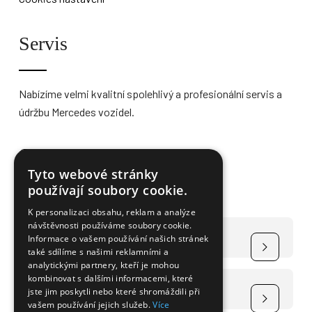
Servis
Nabízíme velmi kvalitní spolehlivý a profesionální servis a
údržbu Mercedes vozidel.
Více informací
Tyto webové stránky
používají soubory cookie.
K personalizaci obsahu, reklam a analýze
návštěvnosti používáme soubory cookie.
Čerpání dotace na elektromobily
Informace o vašem používání našich stránek
také sdílíme s našimi reklamními a
analytickými partnery, kteří je mohou
kombinovat s dalšími informacemi, které
Čerpání dotace na FVE
jste jim poskytli nebo které shromáždili při
vašem používání jejich služeb.
Více