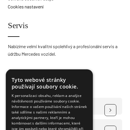
Cookies nastavení
Servis
Nabízíme velmi kvalitní spolehlivý a profesionální servis a
údržbu Mercedes vozidel.
Více informací
Tyto webové stránky
používají soubory cookie.
K personalizaci obsahu, reklam a analýze
návštěvnosti používáme soubory cookie.
Čerpání dotace na elektromobily
Informace o vašem používání našich stránek
také sdílíme s našimi reklamními a
analytickými partnery, kteří je mohou
kombinovat s dalšími informacemi, které
Čerpání dotace na FVE
jste jim poskytli nebo které shromáždili při