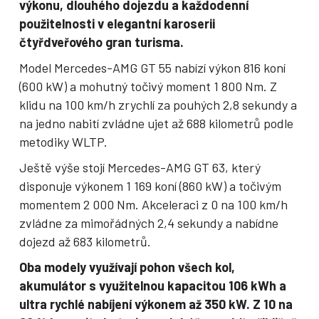
výkonu, dlouhého dojezdu a každodenní
použitelnosti v elegantní karoserii
čtyřdveřového gran turisma.
Model Mercedes-AMG GT 55 nabízí výkon 816 koní
(600 kW) a mohutný točivý moment 1 800 Nm. Z
klidu na 100 km/h zrychlí za pouhých 2,8 sekundy a
na jedno nabití zvládne ujet až 688 kilometrů podle
metodiky WLTP.
Ještě výše stojí Mercedes-AMG GT 63, který
disponuje výkonem 1 169 koní (860 kW) a točivým
momentem 2 000 Nm. Akceleraci z 0 na 100 km/h
zvládne za mimořádných 2,4 sekundy a nabídne
dojezd až 683 kilometrů.
Oba modely využívají pohon všech kol,
akumulátor s využitelnou kapacitou 106 kWh a
ultra rychlé nabíjení výkonem až 350 kW. Z 10 na