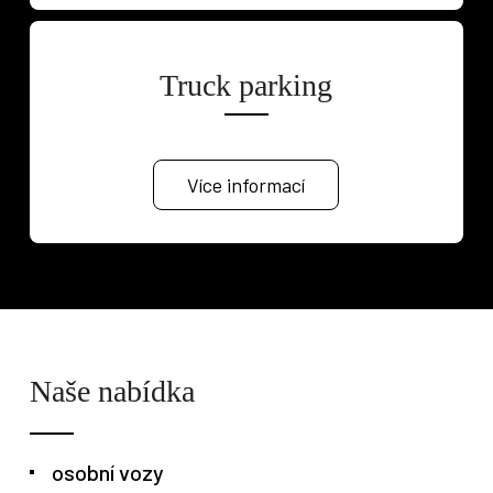
Truck parking
Více informací
Osobní vozy
Užitkové vozy
Nákladní vozy
Poslat
Powered by chaterimo
Naše nabídka
osobní vozy