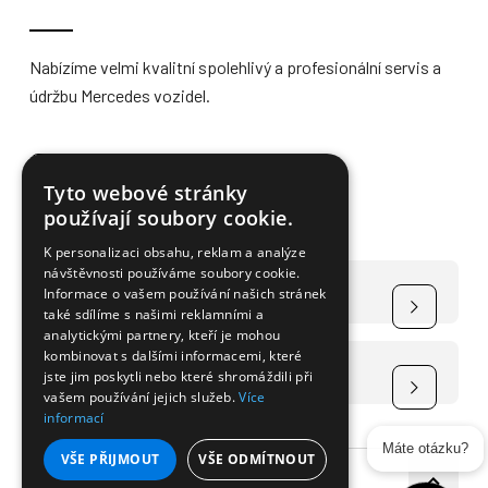
Nabízíme velmi kvalitní spolehlivý a profesionální servis a
údržbu Mercedes vozidel.
Více informací
Tyto webové stránky
používají soubory cookie.
K personalizaci obsahu, reklam a analýze
návštěvnosti používáme soubory cookie.
Čerpání dotace na elektromobily
Informace o vašem používání našich stránek
také sdílíme s našimi reklamními a
analytickými partnery, kteří je mohou
kombinovat s dalšími informacemi, které
Čerpání dotace na FVE
jste jim poskytli nebo které shromáždili při
vašem používání jejich služeb.
Více
informací
Máte otázku?
VŠE PŘIJMOUT
VŠE ODMÍTNOUT