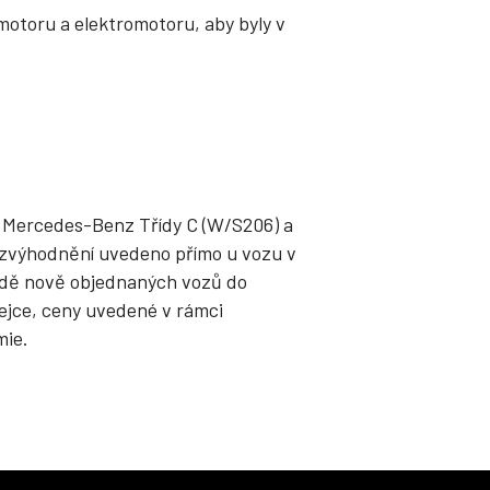
 motoru a elektromotoru, aby byly v
 Mercedes-Benz Třídy C (W/S206) a
é zvýhodnění uvedeno přímo u vozu v
adě nově objednaných vozů do
jce, ceny uvedené v rámci
mie.