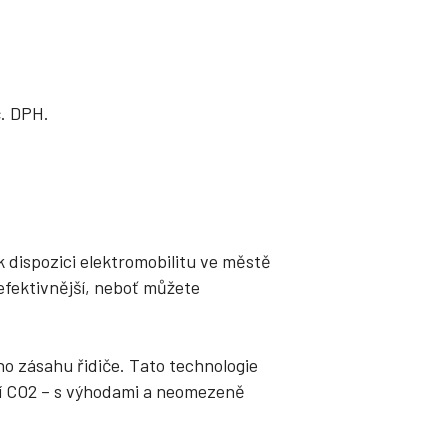
č. DPH.
k dispozici elektromobilitu ve městě
 efektivnější, neboť můžete
ého zásahu řidiče. Tato technologie
sí CO2 – s výhodami a neomezeně