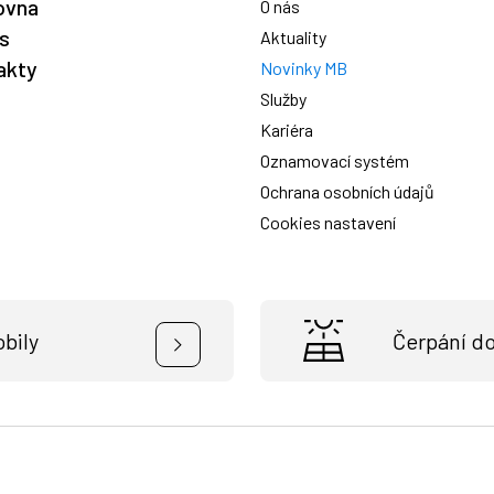
ovna
O nás
is
Aktuality
akty
Novinky MB
Služby
Kariéra
Oznamovací systém
Ochrana osobních údajů
Cookies nastavení
bily
Čerpání d
Osob