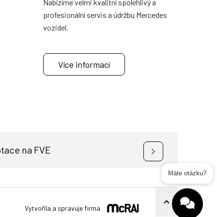
Nabízíme velmi kvalitní spolehlivý a
profesionální servis a údržbu Mercedes
vozidel.
Více informací
otace na FVE
ní vozy
Užitkové vozy
Nákladní vozy
Máte otázku?
Poslat
Powered by chaterimo
Vytvořila a spravuje firma