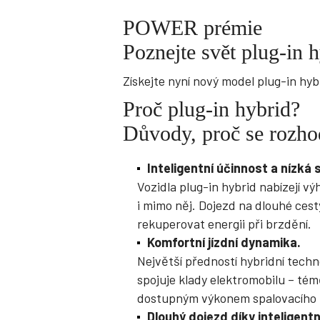
POWER prémie
Poznejte svět plug-in h
Získejte nyní nový model plug-in hy
Proč plug-in hybrid?
Důvody, proč se rozhod
Inteligentní účinnost a nízká 
Vozidla plug-in hybrid nabízejí v
i mimo něj. Dojezd na dlouhé cest
rekuperovat energii při brzdění.
Komfortní jízdní dynamika.
Největší předností hybridní techno
spojuje klady elektromobilu – té
dostupným výkonem spalovacího 
Dlouhý dojezd díky inteligent