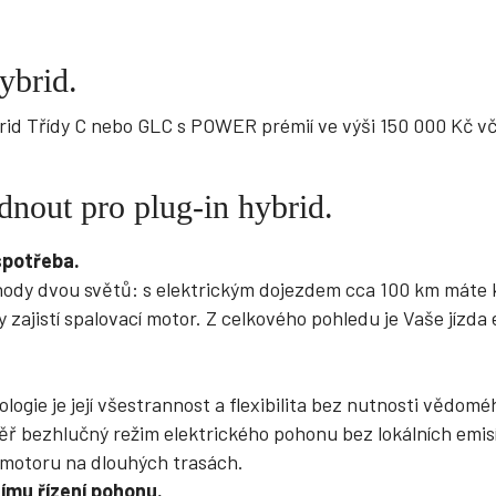
ybrid.
brid Třídy C nebo GLC s POWER prémií ve výši 150 000 Kč v
nout pro plug-in hybrid.
spotřeba.
ýhody dvou světů: s elektrickým dojezdem cca 100 km máte 
y zajistí spalovací motor. Z celkového pohledu je Vaše jízda
logie je její všestrannost a flexibilita bez nutnosti vědom
měř bezhlučný režim elektrického pohonu bez lokálních emi
motoru na dlouhých trasách.
nímu řízení pohonu.