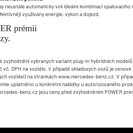
sy neustále automaticky volí ideální kombinaci spalovacího
fektivněji využívány energie, výkon a dojezd.
ER prémii
zy.
zvýhodnění vybraných variant plug-in hybridních modelů
Kč vč. DPH na vozidlo. V případě skladových vozů je cenov
ých vozidel) na stránkách www.mercedes-benz.cz. V příp
ie uplatněno u konkrétní nabídky u autorizovaného prode
ercedes-benz.cz jsou ceny před zvýhodněním POWER pré