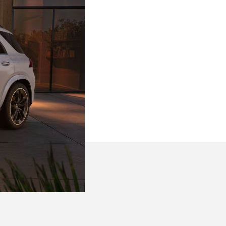
Zákaznická podpora
Vítejte u VSP Auto s.r.o.