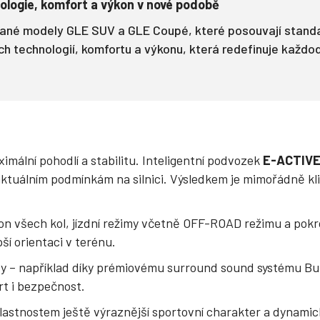
logie, komfort a výkon v nové podobě
né modely GLE SUV a GLE Coupé, které posouvají standard
h technologií, komfortu a výkonu, která redefinuje každode
mální pohodlí a stabilitu. Inteligentní podvozek
E-ACTIVE
tuálním podmínkám na silnici. Výsledkem je mimořádně klidná 
on všech kol, jízdní režimy včetně OFF-ROAD režimu a pokro
ší orientaci v terénu.
ízdy – například díky prémiovému surround sound systému B
rt i bezpečnost.
lastnostem ještě výraznější sportovní charakter a dynamick