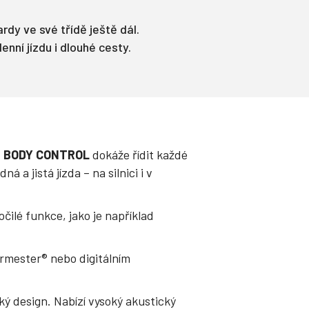
y ve své třídě ještě dál.
nní jízdu i dlouhé cesty.
 BODY CONTROL
dokáže řídit každé
a jistá jízda – na silnici i v
čilé funkce, jako je například
urmester® nebo digitálním
ý design. Nabízí vysoký akustický