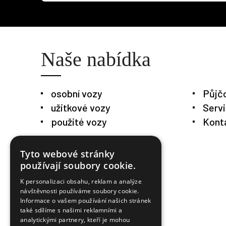
Naše nabídka
osobní vozy
Půjč
užitkové vozy
Serv
použité vozy
Kont
Tyto webové stránky
používají soubory cookie.
K personalizaci obsahu, reklam a analýze
návštěvnosti používáme soubory cookie.
Informace o vašem používání našich stránek
také sdílíme s našimi reklamními a
analytickými partnery, kteří je mohou