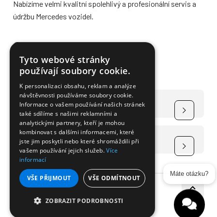
Nabízíme velmi kvalitní spolehlivý a profesionální servis a
údržbu Mercedes vozidel.
Více informací
Tyto webové stránky
používají soubory cookie.
K personalizaci obsahu, reklam a analýze
návštěvnosti používáme soubory cookie.
Čerpání dotace na elektromobily
Informace o vašem používání našich stránek
také sdílíme s našimi reklamními a
analytickými partnery, kteří je mohou
kombinovat s dalšími informacemi, které
Čerpání dotace na FVE
jste jim poskytli nebo které shromáždili při
vašem používání jejich služeb.
Více
informací
Máte otázku?
VŠE PŘIJMOUT
VŠE ODMÍTNOUT
Copyright © 2026 VSP Auto s.r.o.
ZOBRAZIT PODROBNOSTI
Vytvořila a spravuje firma