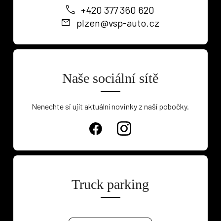
+420 377 360 620
plzen@vsp-auto.cz
Naše sociální sítě
Nenechte si ujít aktuální novinky z naší pobočky.
Osobní vozy
Užitkové vozy
Nákladní vozy
Truck parking
Poslat
Powered by chaterimo