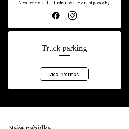
Nenechte si ujít aktuální novinky z naší pobočky.
Truck parking
Více informací
Naše nabídka
Osobní vozy
Užitkové vozy
Nákladní vozy