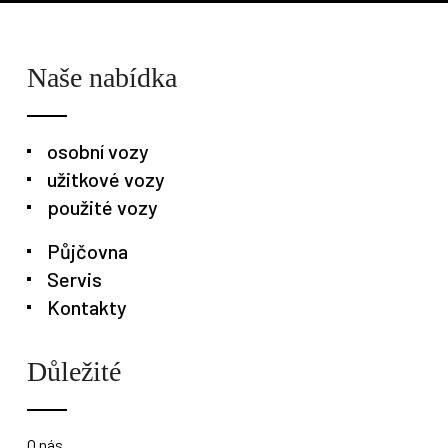
Naše nabídka
osobní vozy
užitkové vozy
Osobní vozy
Užitkové vozy
Nákladní vozy
použité vozy
Poslat
Půjčovna
Servis
Powered by chaterimo
Kontakty
Důležité
O nás