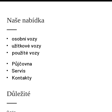
Osobní vozy
Užitkové vozy
Nákladní vozy
Naše nabídka
Poslat
osobní vozy
Powered by chaterimo
užitkové vozy
použité vozy
Půjčovna
Servis
Kontakty
Důležité
O nás