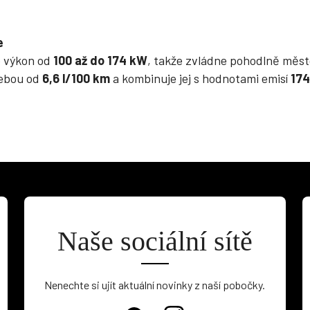
e
e výkon od
100 až do 174 kW
, takže zvládne pohodlně město
řebou od
6,6 l/100 km
a kombinuje jej s hodnotami emisí
174
.
Naše sociální sítě
Nenechte si ujít aktuální novinky z naší pobočky.