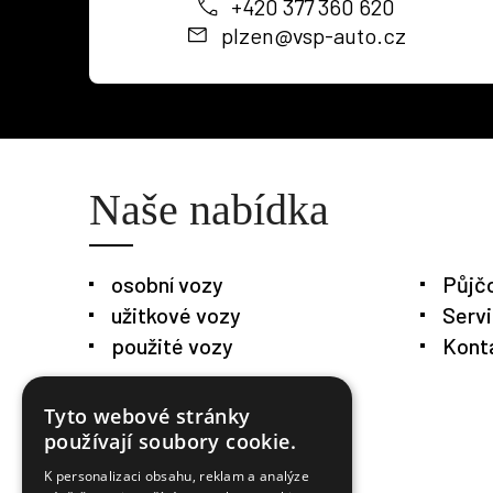
+420 377 360 620
plzen@vsp-auto.cz
Naše nabídka
osobní vozy
Půjč
užitkové vozy
Serv
použité vozy
Kont
Tyto webové stránky
používají soubory cookie.
K personalizaci obsahu, reklam a analýze