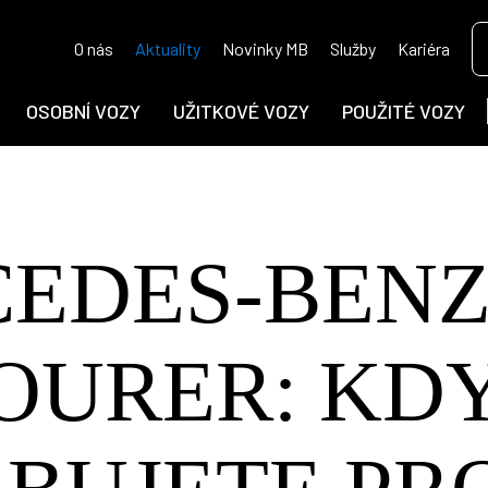
O nás
Aktuality
Novinky MB
Služby
Kariéra
OSOBNÍ VOZY
UŽITKOVÉ VOZY
POUŽITÉ VOZY
EDES-BENZ
OURER: KD