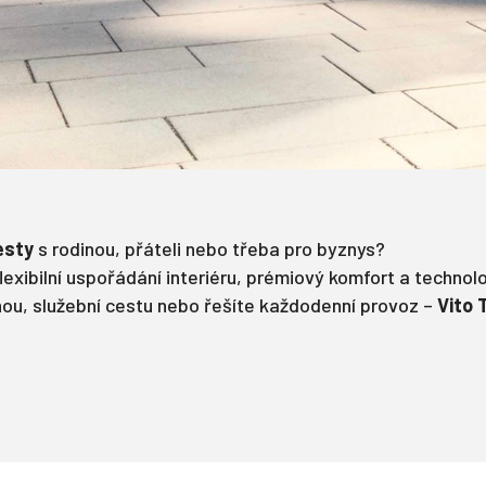
esty
s rodinou, přáteli nebo třeba pro byznys?
exibilní uspořádání interiéru, prémiový komfort a technol
nou, služební cestu nebo řešíte každodenní provoz –
Vito 