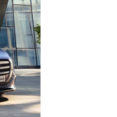
Zákaznická podpora
Vítejte u VSP Auto s.r.o.