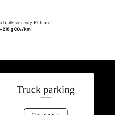
 i dálkové cesty. Přitom si
–216 g CO₂/km
.
Truck parking
Více informací