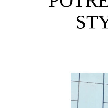
POTŘE
STY