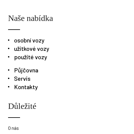
Naše nabídka
osobní vozy
užitkové vozy
Osobní vozy
Užitkové vozy
Nákladní vozy
použité vozy
Půjčovna
Poslat
Servis
Powered by chaterimo
Kontakty
Důležité
O nás