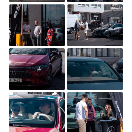
Osobní vozy
Užitkové vozy
Nákladní vozy
Poslat
Powered by chaterimo