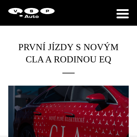
Zákaznická podpora
Vítejte u VSP Auto s.r.o.
PRVNÍ JÍZDY S NOVÝM
CLA A RODINOU EQ