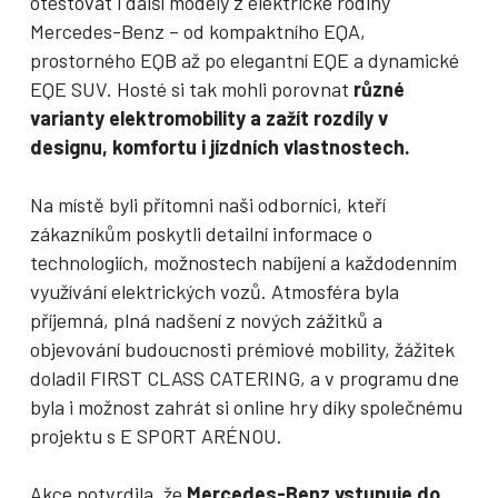
otestovat i další modely z elektrické rodiny
Mercedes-Benz – od kompaktního EQA,
prostorného EQB až po elegantní EQE a dynamické
EQE SUV. Hosté si tak mohli porovnat
různé
varianty elektromobility a zažít rozdíly v
designu, komfortu i jízdních vlastnostech.
Na místě byli přítomni naši odborníci, kteří
zákazníkům poskytli detailní informace o
technologiích, možnostech nabíjení a každodenním
využívání elektrických vozů. Atmosféra byla
příjemná, plná nadšení z nových zážitků a
objevování budoucnosti prémiové mobility, žážitek
doladil FIRST CLASS CATERING, a v programu dne
byla i možnost zahrát si online hry díky společnému
projektu s E SPORT ARÉNOU.
Akce potvrdila, že
Mercedes-Benz vstupuje do